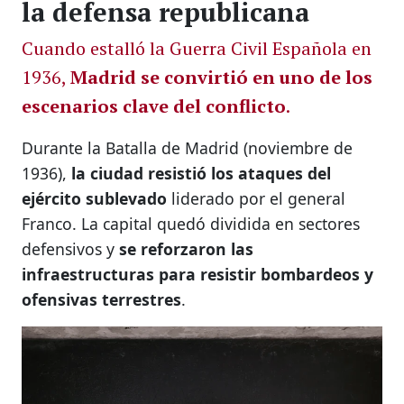
la defensa republicana
Cuando estalló la Guerra Civil Española en
1936,
Madrid se convirtió en uno de los
escenarios clave del conflicto
.
Durante la Batalla de Madrid (noviembre de
1936),
la ciudad resistió los ataques del
ejército sublevado
liderado por el general
Franco. La capital quedó dividida en sectores
defensivos y
se reforzaron las
infraestructuras para resistir bombardeos y
ofensivas terrestres
.