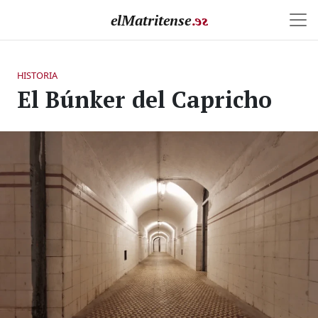
elMatritense
.
e
s
HISTORIA
El Búnker del Capricho