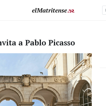
elMatritense
.
e
s
vita a Pablo Picasso