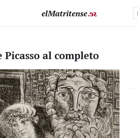
elMatritense
.
e
s
e Picasso al completo