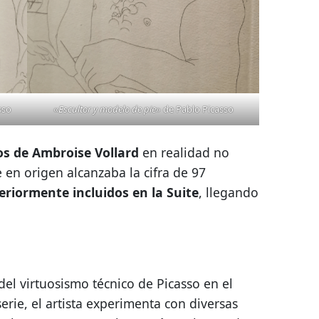
sso
«
Escultor y modelo de pie
» de Pablo Picasso
tos de Ambroise Vollard
en realidad no
e en origen alcanzaba la cifra de 97
eriormente incluidos en la Suite
, llegando
el virtuosismo técnico de Picasso en el
serie, el artista experimenta con diversas