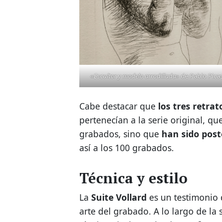
«
Escultor y modelo arrodillada
» de Pablo Pica
Cabe destacar que
los tres retra
pertenecían a la serie original, qu
grabados, sino que
han sido post
así a los 100 grabados.
Técnica y estilo
La
Suite Vollard
es un testimonio d
arte del grabado. A lo largo de la 