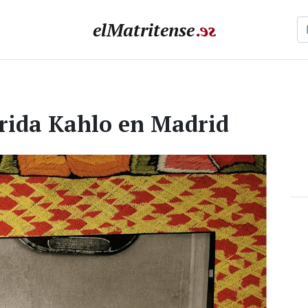
elMatritense
.
e
s
Frida Kahlo en Madrid