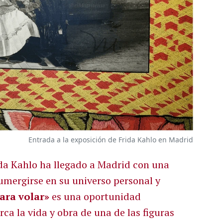
Entrada a la exposición de Frida Kahlo en Madrid
ida Kahlo ha llegado a Madrid con una
umergirse en su universo personal y
ara volar»
es una oportunidad
ca la vida y obra de una de las figuras