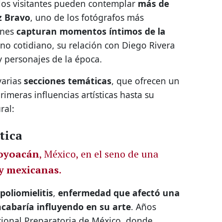
 los visitantes pueden contemplar
más de
z Bravo
, uno de los fotógrafos más
enes
capturan momentos íntimos de la
no cotidiano, su relación con Diego Rivera
 y personajes de la época.
varias
secciones temáticas
, que ofrecen un
rimeras influencias artísticas hasta su
ral:
tica
oyoacán
, México, en el seno de una
 y mexicanas
.
poliomielitis
,
enfermedad que afectó una
acabaría influyendo en su arte
. Años
cional Preparatoria de México, donde